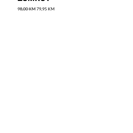
Izvorna
Trenutna
98,00
KM
79,95
KM
cijena
cijena
bila
je:
je:
79,95 KM.
98,00 KM.