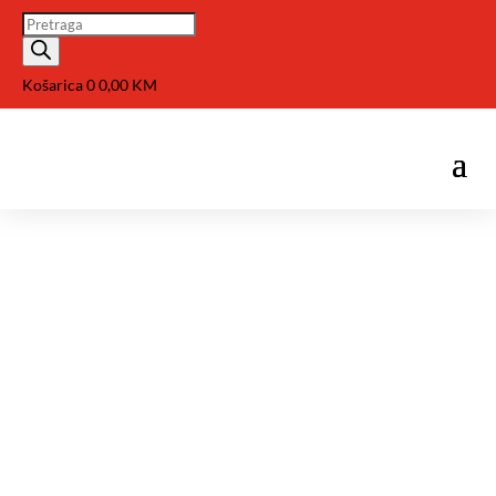
Pretraga
Košarica
0
0,00
KM