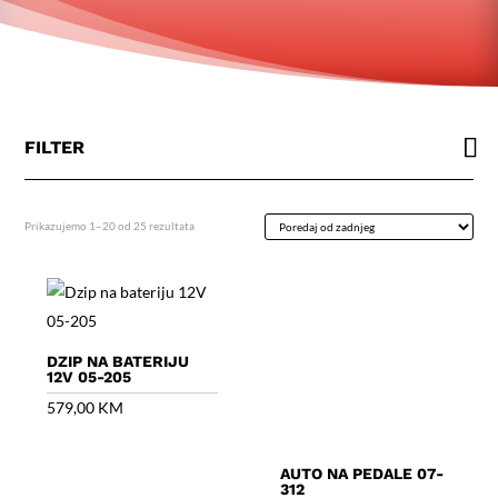
FILTER
Poredano
Prikazujemo 1–20 od 25 rezultata
po
najnovijem
DZIP NA BATERIJU
12V 05-205
579,00
KM
AUTO NA PEDALE 07-
312