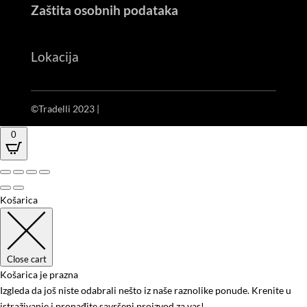
Zaštita osobnih podataka
Lokacija
©Tradelli 2023 |
IT Factory
0
Košarica
Close cart
Košarica je prazna
Izgleda da još niste odabrali nešto iz naše raznolike ponude. Krenite u
istraživanje i pronađite savršeni proizvod za vas!