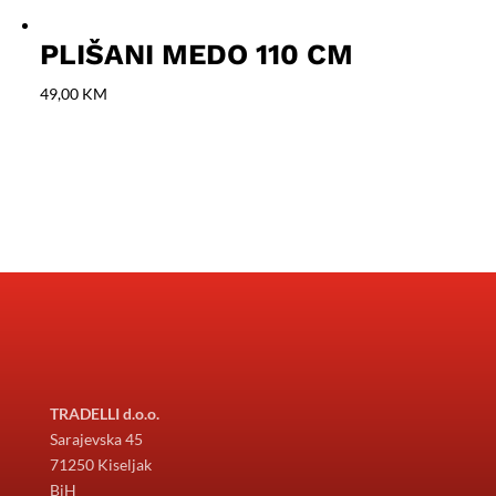
PLIŠANI MEDO 110 CM
49,00
KM
TRADELLI d.o.o.
Sarajevska 45
71250 Kiseljak
BiH