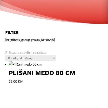
FILTER
[br_filters_group group_id=8648]
Poredano
Prikazuje se svih 4 rezultata
po
najnovijem
PLIŠANI MEDO 80 CM
35,00
KM