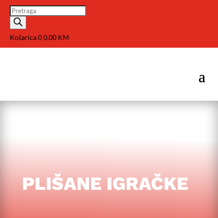
Pretraga
Košarica
0
0,00
KM
PLIŠANE IGRAČKE