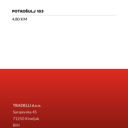
POTKOŠULJ 103
4,80
KM
TRADELLI d.o.o.
Sarajevska 45
71250 Kiseljak
BiH