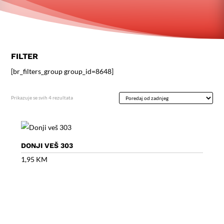
FILTER
[br_filters_group group_id=8648]
Poredano
Prikazuje se svih 4 rezultata
po
najnovijem
DONJI VEŠ 303
1,95
KM