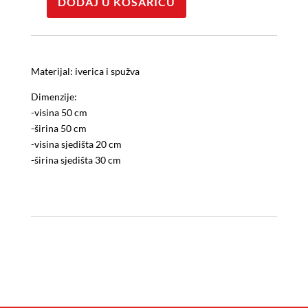
DODAJ U KOŠARICU
Fotelja
količina
Materijal: iverica i spužva
Dimenzije:
-visina 50 cm
-širina 50 cm
-visina sjedišta 20 cm
-širina sjedišta 30 cm