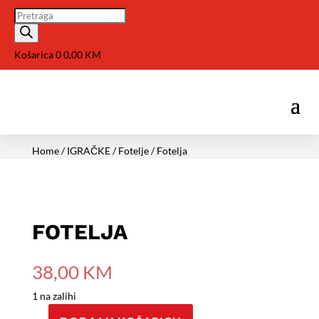
Pretraga
Košarica
0
0,00
KM
Home
/
IGRAČKE
/
Fotelje
/ Fotelja
FOTELJA
38,00
KM
1 na zalihi