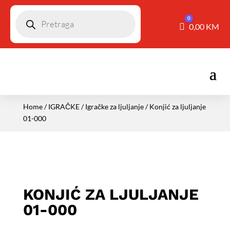
Pretraga
0
Košarica
0,00
KM
Home
/
IGRAČKE
/
Igračke za ljuljanje
/ Konjić za ljuljanje
01-000
KONJIĆ ZA LJULJANJE
01-000