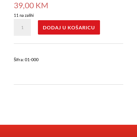
39,00
KM
11 na zalihi
Konjić
DODAJ U KOŠARICU
za
ljuljanje
01-
000
količina
Šifra: 01-000