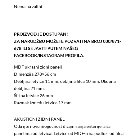
cijena
cijena
Nema na zalihi
bila
je:
je:
79,95 KM.
98,00 KM.
PROIZVOD JE DOSTUPAN!
ZA NARUDŽBU MOŽETE POZVATI NA BROJ 030/871-
678 ILI SE JAVITI PUTEM NAŠEG
FACEBOOK/INSTAGRAM PROFILA.
MDF ukrasni zidni paneli
Dimenzija 278×56 cm
Debljina letvice 11 mm, debljina filca 10 mm. Ukupna
debljina 21 mm.
Širina letvice 26 mm
Razmak između letvica 17 mm.
AKUSTIČNI ZIDNI PANEL
Otkrijte novu mogućnost dizajniranja enterijera sa
panelima od letvica! Letvice od MDF-a na podlozi od filca