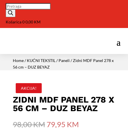
Pretraga
Košarica
0
0,00
KM
Home
/
KUĆNI TEKSTIL
/
Paneli
/ Zidni MDF Panel 278 x
56 cm – DUZ BEYAZ
AKCIJA!
ZIDNI MDF PANEL 278 X
56 CM – DUZ BEYAZ
Izvorna
Trenutna
98,00
KM
79,95
KM