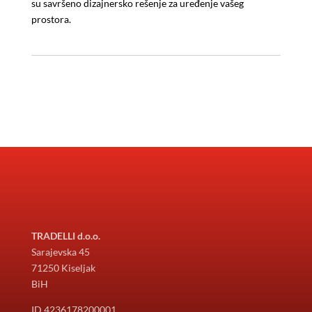
su savršeno dizajnersko rešenje za uređenje vašeg
prostora.
TRADELLI d.o.o.
Sarajevska 45
71250 Kiseljak
BiH
ID 4236178200001