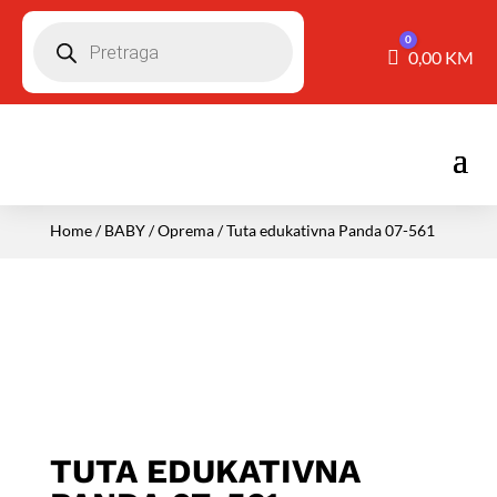
Pretraga
0
Košarica
0,00
KM
Home
/
BABY
/
Oprema
/ Tuta edukativna Panda 07-561
TUTA EDUKATIVNA