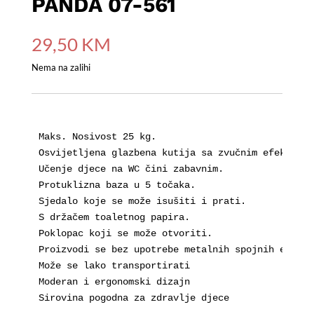
PANDA 07-561
29,50
KM
Nema na zalihi
Maks. Nosivost 25 kg.

Osvijetljena glazbena kutija sa zvučnim efektom si
Učenje djece na WC čini zabavnim.

Protuklizna baza u 5 točaka.

Sjedalo koje se može isušiti i prati.

S držačem toaletnog papira.

Poklopac koji se može otvoriti.

Proizvodi se bez upotrebe metalnih spojnih elemen
Može se lako transportirati

Moderan i ergonomski dizajn
