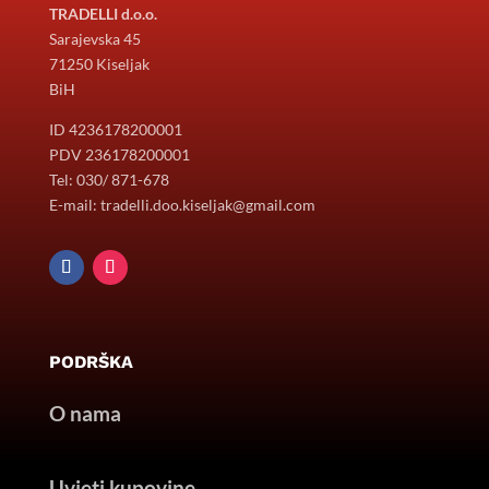
TRADELLI d.o.o.
Sarajevska 45
71250 Kiseljak
BiH
ID 4236178200001
PDV 236178200001
Tel: 030/ 871-678
E-mail: tradelli.doo.kiseljak@gmail.com
PODRŠKA
O nama
Uvjeti kupovine