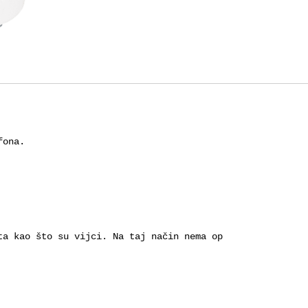
ona.

ta kao što su vijci. Na taj način nema opasnosti od koroz