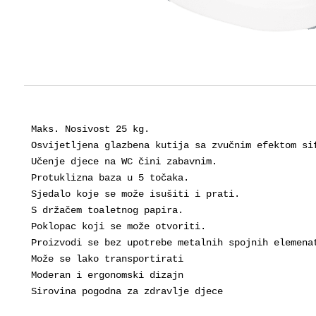
Maks. Nosivost 25 kg.

Osvijetljena glazbena kutija sa zvučnim efektom sif
Učenje djece na WC čini zabavnim.

Protuklizna baza u 5 točaka.

Sjedalo koje se može isušiti i prati.

S držačem toaletnog papira.

Poklopac koji se može otvoriti.

Proizvodi se bez upotrebe metalnih spojnih elemena
Može se lako transportirati

Moderan i ergonomski dizajn
