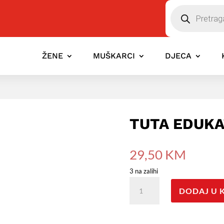
Pretraga
ŽENE
MUŠKARCI
DJECA
TUTA EDUKA
29,50
KM
3 na zalihi
Tuta
DODAJ U 
edukativna
Pile
07-