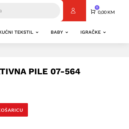
0
Košarica
0,00
KM
KUĆNI TEKSTIL
BABY
IGRAČKE
TIVNA PILE 07-564
KOŠARICU