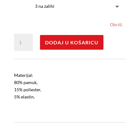
3 na zalihi
Obriši
Trenerka
DODAJ U KOŠARICU
Love
Always
Wins
količina
Materijal:
80% pamuk,
15% poliester,
5% elastin.