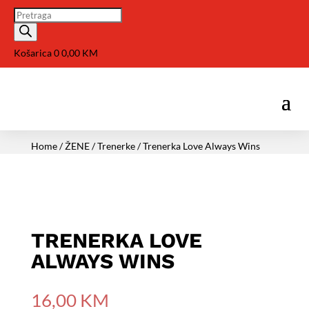
Pretraga
Košarica
0
0,00
KM
Home
/
ŽENE
/
Trenerke
/ Trenerka Love Always Wins
TRENERKA LOVE
ALWAYS WINS
16,00
KM