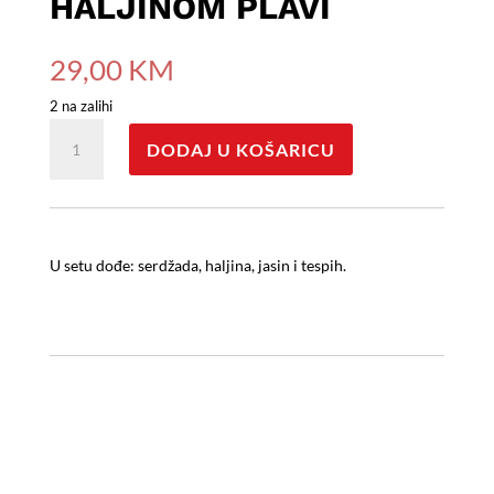
HALJINOM PLAVI
29,00
KM
2 na zalihi
Serdžada
DODAJ U KOŠARICU
set
s
haljinom
plavi
količina
U setu dođe: serdžada, haljina, jasin i tespih.