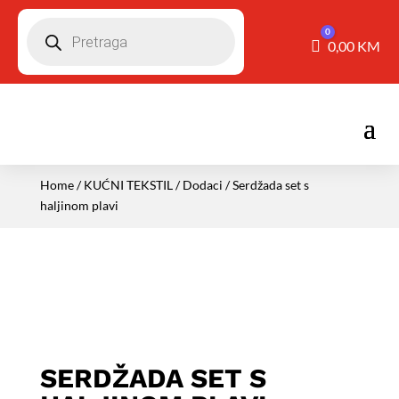
Pretraga
0
Košarica
0,00
KM
Home
/
KUĆNI TEKSTIL
/
Dodaci
/ Serdžada set s
haljinom plavi
SERDŽADA SET S