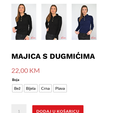
MAJICA S DUGMIĆIMA
22,00
KM
Boja
Bež
Bijela
Crna
Plava
Majica
DODAJ U KOŠARICU
s