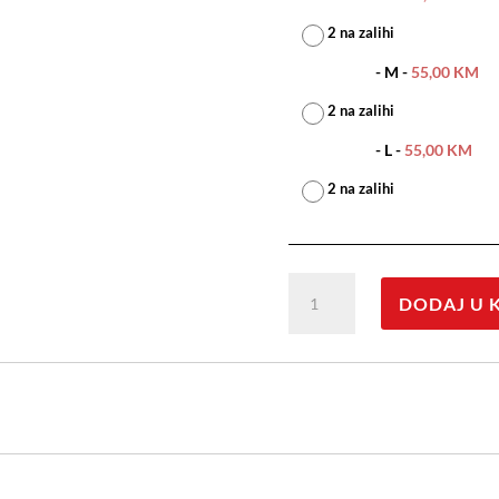
2 na zalihi
-
M
-
55,00
KM
2 na zalihi
-
L
-
55,00
KM
2 na zalihi
Kožni
DODAJ U 
kaput
količina