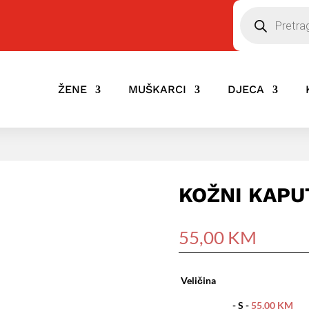
Pretraga
ŽENE
MUŠKARCI
DJECA
KOŽNI KAPU
55,00
KM
Veličina
-
S
-
55,00
KM