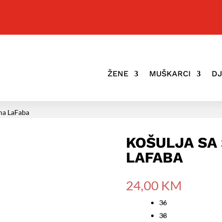
ŽENE
MUŠKARCI
D
ima LaFaba
KOŠULJA SA
LAFABA
24,00
KM
36
38