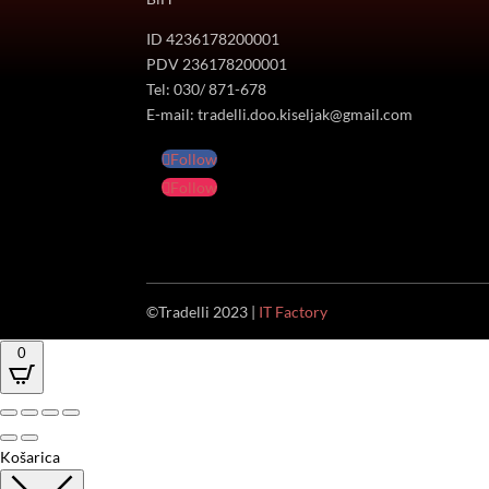
ID 4236178200001
PDV 236178200001
Tel: 030/ 871-678
E-mail: tradelli.doo.kiseljak@gmail.com
Follow
Follow
©Tradelli 2023 |
IT Factory
0
Košarica