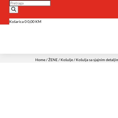
Pretraga
Košarica
0
0,00
KM
Home
/
ŽENE
/
Košulje
/ Košulja sa sjajnim detalj