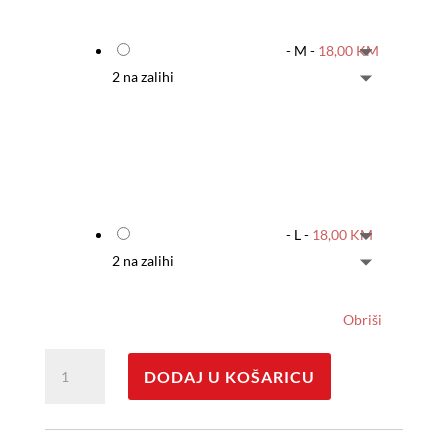
-
M
-
18,00
KM
2 na zalihi
-
L
-
18,00
KM
2 na zalihi
Obriši
Komplet
DODAJ U KOŠARICU
majica
i
šorc