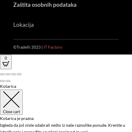
Zaštita osobnih podataka
Lokacija
©Tradelli 2023 |
IT Factory
0
Košarica
Close cart
Košarica je prazna
Izgleda da još niste odabrali nešto iz naše raznolike ponude. Krenite u
istraživanje i pronađite savršeni proizvod za vas!