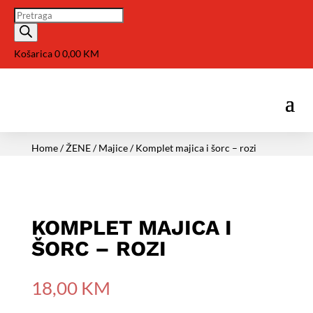
Pretraga
Košarica
0
0,00
KM
Home
/
ŽENE
/
Majice
/ Komplet majica i šorc – rozi
KOMPLET MAJICA I
ŠORC – ROZI
18,00
KM