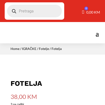
Pretraga
0
Košarica
0,00
KM
Home
/
IGRAČKE
/
Fotelje
/ Fotelja
FOTELJA
38,00
KM
3 na zalihi