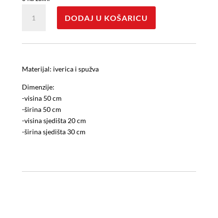
Fotelja
DODAJ U KOŠARICU
količina
Materijal: iverica i spužva
Dimenzije:
-visina 50 cm
-širina 50 cm
-visina sjedišta 20 cm
-širina sjedišta 30 cm