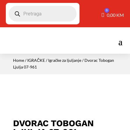
Pretraga
0
Košarica
0,00
KM
Home
/
IGRAČKE
/
Igračke za ljuljanje
/ Dvorac Tobogan
Ljulja 07-961
DVORAC TOBOGAN