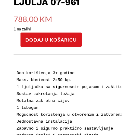
LJULJA 07-961
788,00
KM
1 na zalihi
DODAJ U KOŠARICU
Dvorac
Tobogan
Ljulja
07-
961
Dob korištenja 3+ godine

količina
Maks. Nosivost 2x50 kg.

1 ljuljačka sa sigurnosnim pojasom i zaštitom

Sustav zakretanja ležaja

Metalna zakretna cijev

1 tobogan

Mogućnost korištenja u otvorenim i zatvorenim pros
Jednostavna instalacija

Zabavno i sigurno praktično sastavljanje
