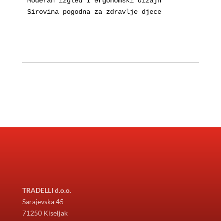
Moderan izgled i ergonomski dizajn

TRADELLI d.o.o.
Sarajevska 45
71250 Kiseljak