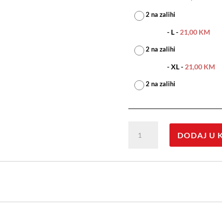
2 na zalihi
-
L
-
21,00
KM
2 na zalihi
-
XL
-
21,00
KM
2 na zalihi
Dukserica
DODAJ U 
The
Basics
količina