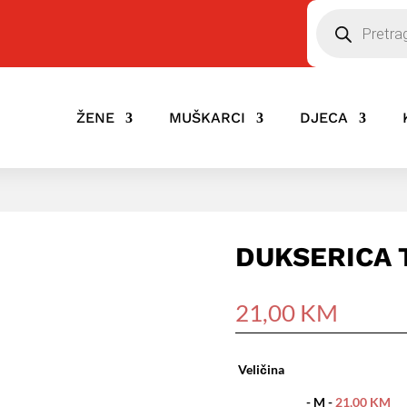
Pretraga
ŽENE
MUŠKARCI
DJECA
DUKSERICA 
21,00
KM
Veličina
-
M
-
21,00
KM