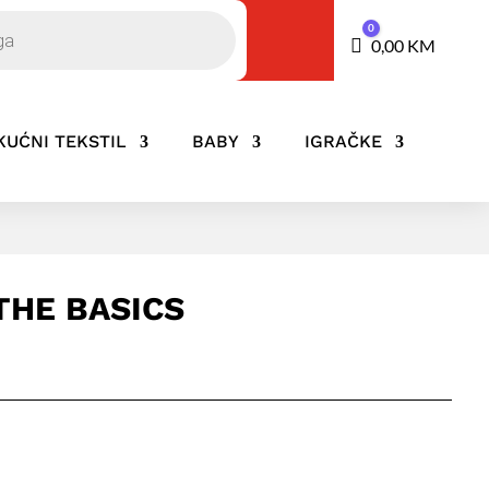
0
Košarica
0,00
KM
KUĆNI TEKSTIL
BABY
IGRAČKE
THE BASICS