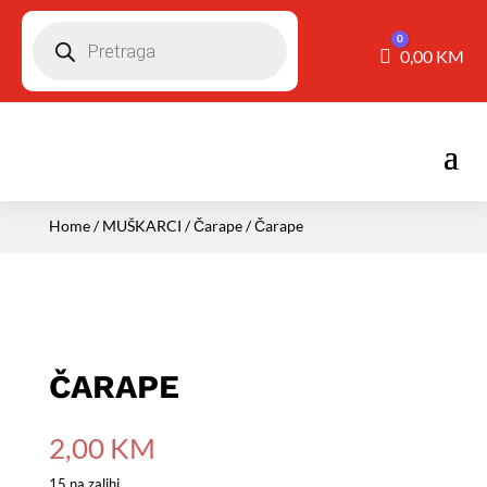
Pretraga
0
Košarica
0,00
KM
Home
/
MUŠKARCI
/
Čarape
/ Čarape
ČARAPE
2,00
KM
15 na zalihi