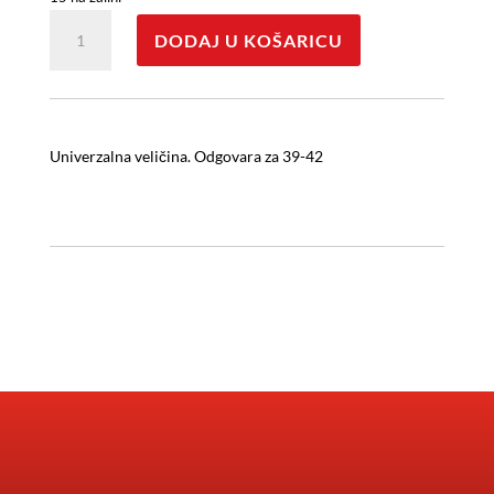
Čarape
DODAJ U KOŠARICU
količina
Univerzalna veličina. Odgovara za 39-42