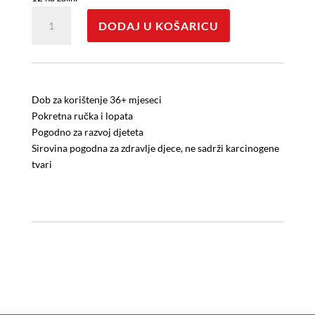
Bager
DODAJ U KOŠARICU
06-
205
količina
Dob za korištenje 36+ mjeseci
Pokretna ručka i lopata
Pogodno za razvoj djeteta
Sirovina pogodna za zdravlje djece, ne sadrži karcinogene
tvari