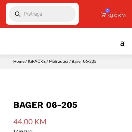
Pretraga
0
Košarica
0,00
KM
Home
/
IGRAČKE
/
Mali autići
/ Bager 06-205
BAGER 06-205
44,00
KM
12 na zalihi