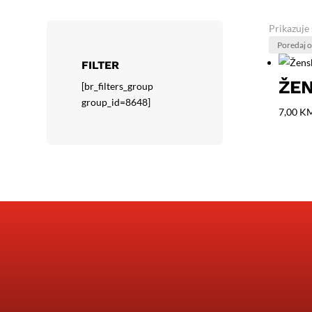
Prikazuje 
FILTER
ŽEN
[br_filters_group
group_id=8648]
7,00
K