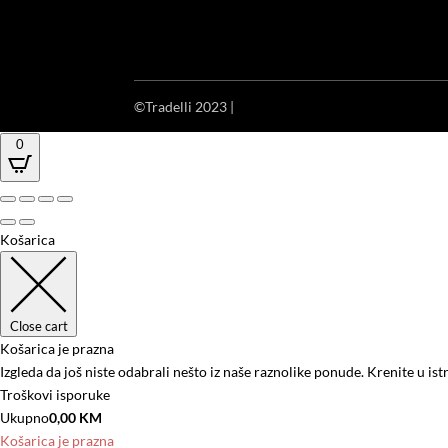
©Tradelli 2023 |
IT Factory
0
Košarica
Close cart
Košarica je prazna
Izgleda da još niste odabrali nešto iz naše raznolike ponude. Krenite u ist
Troškovi isporuke
Ukupno
0,00
KM
Košarica je prazna