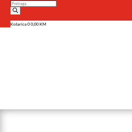
Pretraga
Košarica
0
0,00
KM